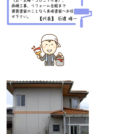
（瓦・瓦棒・コロニアル等）、
雨樋工事、リフォーム全般まで
建築塗装のことなら美修塗装へお任
せ下さい。
【代表】 石渡 修一