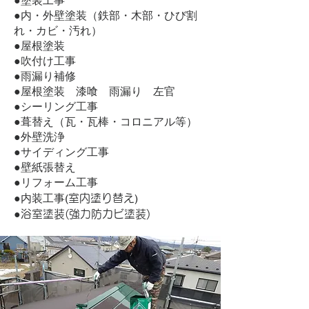
●塗装工事
●内・外壁塗装（鉄部・木部・ひび割
れ・カビ・汚れ）
●屋根塗装
●吹付け工事
●雨漏り補修
●屋根塗装 漆喰 雨漏り 左官
●シーリング工事
●葺替え（瓦・瓦棒・コロニアル等）
●外壁洗浄
●サイディング工事
●壁紙張替え
●リフォーム工事
●内装工事(
)
室内塗り替え
●
浴室塗装(強力防カビ塗装)